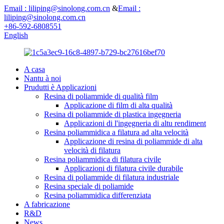
Email : liliping@sinolong.com.cn
&
Email :
liliping@sinolong.com.cn
+86-592-6808551
English
A casa
Nantu à noi
Prudutti è Applicazioni
Resina di poliammide di qualità film
Applicazione di film di alta qualità
Resina di poliammide di plastica ingegneria
Applicazioni di l'ingegneria di altu rendiment
Resina poliammidica a filatura ad alta velocità
Applicazione di resina di poliammide di alta
velocità di filatura
Resina poliammidica di filatura civile
Applicazioni di filatura civile durabile
Resina di poliammide di filatura industriale
Resina speciale di poliamide
Resina poliammidica differenziata
A fabricazione
R&D
News