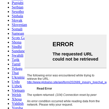
Punjabi
Serbian
Sesotho
Sinhala
Slovak
Slovenian
Somali
Samoan
Scots Gaelic
Shona
Sindhi
Sundanese
Swahili
Tajik
Tamil
Telugu
Thai
Ukrainian
Urdu
Uzbek
Vietnamese
Welsh
Xhosa
Yiddish
Yoruba