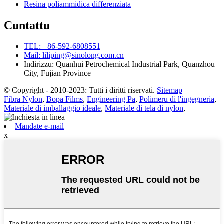
Resina poliammidica differenziata
Cuntattu
TEL: +86-592-6808551
Mail: liliping@sinolong.com.cn
Indirizzu: Quanhui Petrochemical Industrial Park, Quanzhou
City, Fujian Province
© Copyright - 2010-2023: Tutti i diritti riservati.
Sitemap
Fibra Nylon
,
Bopa Films
,
Engineering Pa
,
Polimeru di l'ingegneria
,
Materiale di imballaggio ideale
,
Materiale di tela di nylon
,
Mandate e-mail
x