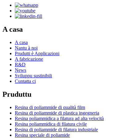
A casa
A casa
Nantu à noi
Prudutti è Applicazioni
A fabricazione
R&D
News
Sviluppu sustinibili
Cuntatta ci
Pruduttu
Resina di poliammide di qualità film
Resina di poliammide di plastica ingegneria
Resina poliammidica a filatura ad alta velocità
Resina poliammidica di filatura civile
Resina di poliammide di filatura industriale
Resina speciale di poliamide