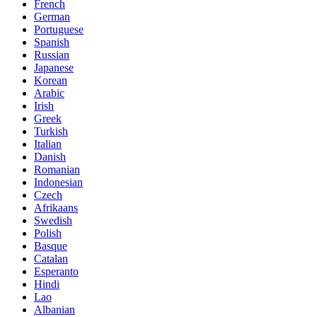
French
German
Portuguese
Spanish
Russian
Japanese
Korean
Arabic
Irish
Greek
Turkish
Italian
Danish
Romanian
Indonesian
Czech
Afrikaans
Swedish
Polish
Basque
Catalan
Esperanto
Hindi
Lao
Albanian